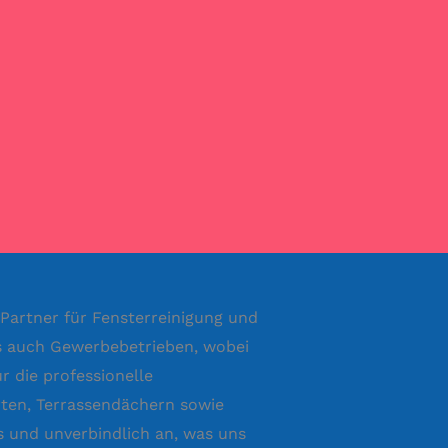
 Partner für Fensterreinigung und
ls auch Gewerbebetrieben, wobei
 die professionelle
ärten, Terrassendächern sowie
 und unverbindlich an, was uns