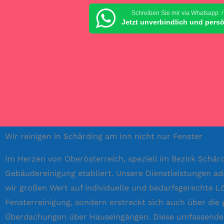
Schreiben Sie mir via Whatsapp /
Jetzt unverbindlich und pers
Wir reinigen in Schärding am Inn nicht nur Fenster
Im Herzen von Oberösterreich, speziell im Bezirk Schär
Gebäudereinigung etabliert. Unsere Dienstleistungen ad
wir großen Wert auf individuelle und bedarfsgerechte 
Fensterreinigung, sondern erstreckt sich auch über die
Überdachungen über Hauseingängen. Diese umfassenden 