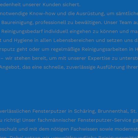
iedenheit unserer Kunden sichert.
 notwendige Know-how und die Ausrüstung, um sämtliche
r Baureinigung, professionell zu bewältigen. Unser Team a
en Reinigungsbedarf individuell eingehen zu können und 
 und Hygiene in allen Lebensbereichen und setzen uns daf
ahrsputz geht oder um regelmäßige Reinigungsarbeiten in
 wir stehen bereit, um mit unserer Expertise zu unterst
 Angebot, das eine schnelle, zuverlässige Ausführung Ihre
 verlässlichen Fensterputzer in Schäring, Brunnenthal, St
au richtig! Unser fachmännischer Fensterputzer-Service g
 geschult und mit dem nötigen Fachwissen sowie modernst
igen. Dabei setzen wir umweltfreundliche Reinigungsmittel