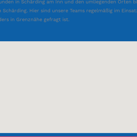
 Kunden in Schärding am Inn und den umliegenden Orten b
 Schärding. Hier sind unsere Teams regelmäßig im Einsat
ers in Grenznähe gefragt ist.