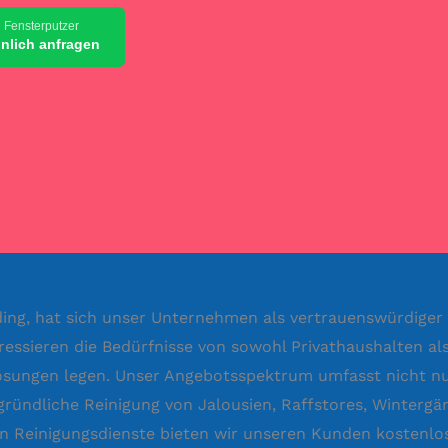
 Fensterputzer
önlich anfragen
ding, hat sich unser Unternehmen als vertrauenswürdiger
ressieren die Bedürfnisse von sowohl Privathaushalten a
Lösungen legen. Unser Angebotsspektrum umfasst nicht nur
 gründliche Reinigung von Jalousien, Raffstores, Winterg
Reinigungsdienste bieten wir unseren Kunden kostenlos