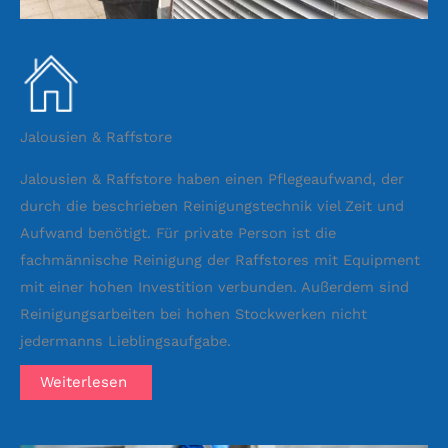
Jalousien & Raffstore
Jalousien & Raffstore haben einen Pflegeaufwand, der
durch die beschrieben Reinigungstechnik viel Zeit und
Aufwand benötigt. Für private Person ist die
fachmännische Reinigung der Raffstores mit Equipment
mit einer hohen Investition verbunden. Außerdem sind
Reinigungsarbeiten bei hohen Stockwerken nicht
jedermanns Lieblingsaufgabe.
Weiterlesen