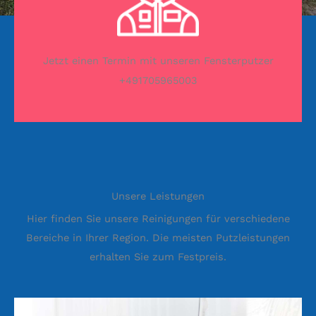
Jetzt einen Termin mit unseren Fensterputzer
+491705965003
Unsere Leistungen
Hier finden Sie unsere Reinigungen für verschiedene
Bereiche in Ihrer Region. Die meisten Putzleistungen
erhalten Sie zum Festpreis.