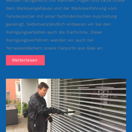
werden fachgerecht mit Rahmen, Fugen und Falze sowie
dem Markisengehäuse und der Markisenführung vom
Fensterputzer mit einer fachmännischen Ausrüstung
gereinigt. Selbstverständlich entleeren wir bei den
Reinigungsarbeiten auch die Dachrinne. Diese
Reinigungsverfahren wenden wir auch bei
Terrassendächern sowie Carports aus Glas an.
Weiterlesen