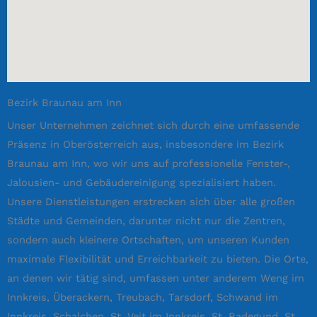
Bezirk Braunau am Inn
Unser Unternehmen zeichnet sich durch eine umfassende
Präsenz in Oberösterreich aus, insbesondere im Bezirk
Braunau am Inn, wo wir uns auf professionelle Fenster-,
Jalousien- und Gebäudereinigung spezialisiert haben.
Unsere Dienstleistungen erstrecken sich über alle großen
Städte und Gemeinden, darunter nicht nur die Zentren,
sondern auch kleinere Ortschaften, um unseren Kunden
maximale Flexibilität und Erreichbarkeit zu bieten. Die Orte,
an denen wir tätig sind, umfassen unter anderem Weng im
Innkreis, Überackern, Treubach, Tarsdorf, Schwand im
Innkreis, Schalchen, St. Veit im Innkreis, St. Radegund, St.