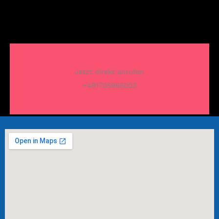
Jetzt direkt anrufen
+491705965003