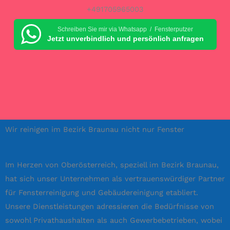
+491705965003
Schreiben Sie mir via Whatsapp / Fensterputzer
Jetzt unverbindlich und persönlich anfragen
Wir reinigen im Bezirk Braunau nicht nur Fenster
Im Herzen von Oberösterreich, speziell im Bezirk Braunau,
hat sich unser Unternehmen als vertrauenswürdiger Partner
für Fensterreinigung und Gebäudereinigung etabliert.
Unsere Dienstleistungen adressieren die Bedürfnisse von
sowohl Privathaushalten als auch Gewerbebetrieben, wobei