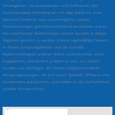
Wintergärten, Terrassendächern und Raffstores. Der
Grenzübergang Obernberg am Inn liegt dabei nur einen
Steinwurf entfernt, was uns ermöglicht, unsere
Dienstleistungen grenzüberschreitend anzubieten und so
den spezifischen Bedürfnissen unserer Kunden in diesen
Regionen gerecht zu werden. Unsere regelmäßige Präsenz
in diesen Schlüsselgebieten und die schnelle
Reaktionsfähigkeit unseres Teams unterstreichen unser
Engagement, überall dort präsent zu sein, wo unsere
Kunden uns benötigen. Wir bieten maßgeschneiderte
Reinigungslösungen, die sich durch Qualität, Effizienz und
Kundennähe auszeichnen, und stellen so die Zufriedenheit
unserer Kunden sicher.