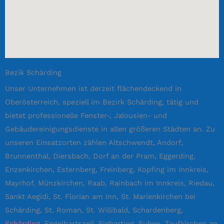
Bezik Schärding
Unser Unternehmen ist derzeit flächendeckend in
Oberösterreich, speziell im Bezirk Schärding, tätig und
bietet professionelle Fenster-, Jalousien- und
Gebäudereinigungsdienste in allen größeren Städten an. Zu
unseren Einsatzorten zählen Altschwendt, Andorf,
Brunnenthal, Diersbach, Dorf an der Pram, Eggerding,
Enzenkirchen, Esternberg, Freinberg, Kopfing im Innkreis,
Mayrhof, Münzkirchen, Raab, Rainbach im Innkreis, Riedau,
Sankt Aegidi, St. Florian am Inn, St. Marienkirchen bei
Schärding, St. Roman, St. Willibald, Schardenberg,
Schärding
, Engelhartszell, Sigharting, Suben, Taufkirchen an