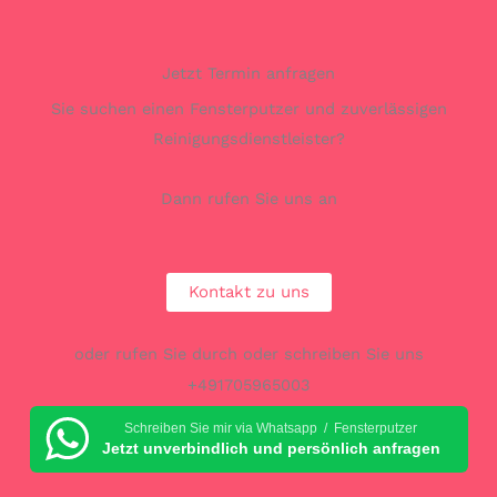
Jetzt Termin anfragen
Sie suchen einen Fensterputzer und zuverlässigen
Reinigungsdienstleister?
Dann rufen Sie uns an
Kontakt zu uns
oder rufen Sie durch oder schreiben Sie uns
+491705965003
Schreiben Sie mir via Whatsapp / Fensterputzer
Jetzt unverbindlich und persönlich anfragen