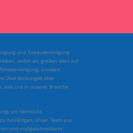
reinigung und Gebäudereinigung
rieben, wobei wir großen Wert auf
Fensterreinigung, sondern
owie Überdachungen über
, was uns in unserer Branche
tung, um sämtliche
l zu bewältigen. Unser Team aus
können und maßgeschneiderte