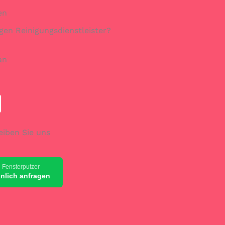
en
gen Reinigungsdienstleister?
an
eiben Sie uns
 Fensterputzer
önlich anfragen