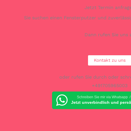
Jetzt Termin anfrag
Sie suchen einen Fensterputzer und zuverlässi
Dann rufen Sie uns 
Kontakt zu uns
oder rufen Sie durch oder schr
+491705965003
Schreiben Sie mir via Whatsapp /
Jetzt unverbindlich und pers