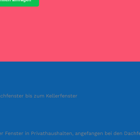
chfenster bis zum Kellerfenster
er Fenster in Privathaushalten, angefangen bei den Dachf