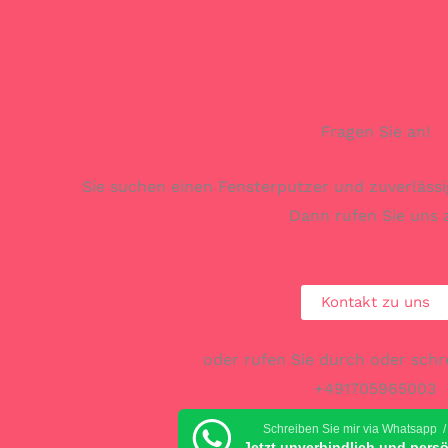
Fragen Sie an!
Sie suchen einen Fensterputzer und zuverlässi
Dann rufen Sie uns 
Kontakt zu uns
oder rufen Sie durch oder schr
+491705965003
Schreiben Sie mir via Whatsapp /
Jetzt unverbindlich und pers