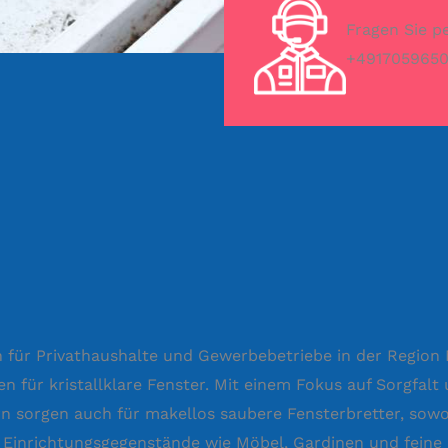
Fragen Sie p
+491705965
rn für Privathaushalte und Gewerbebetriebe in der Region
für kristallklare Fenster. Mit einem Fokus auf Sorgfalt 
n sorgen auch für makellos saubere Fensterbretter, sowo
e Einrichtungsgegenstände wie Möbel, Gardinen und fein