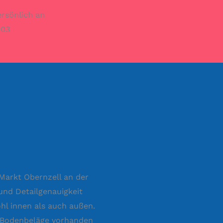
ersönlich an
003
 Markt Obernzell an der
und Detailgenauigkeit
hl innen als auch außen.
e Bodenbeläge vorhanden