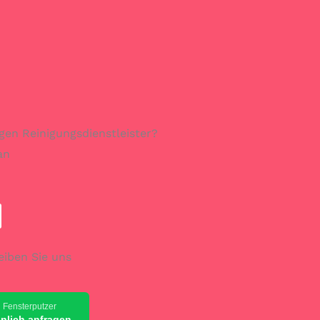
gen Reinigungsdienstleister?
an
eiben Sie uns
 Fensterputzer
önlich anfragen