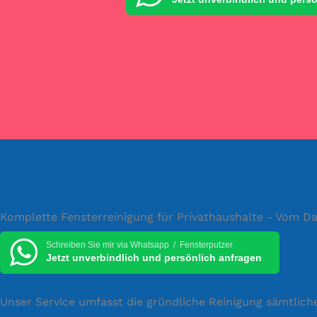
Komplette Fensterreinigung für Privathaushalte - Vom Da
Schreiben Sie mir via Whatsapp / Fensterputzer
Jetzt unverbindlich und persönlich anfragen
Unser Service umfasst die gründliche Reinigung sämtlich