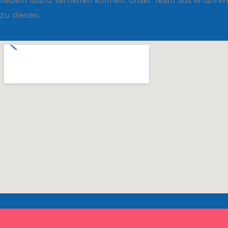
neuem Glanz verhelfen können. Unser Team aus erfahrenen
zu dienen.